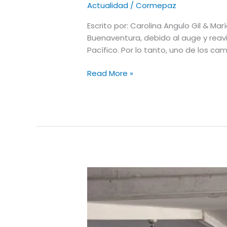
Actualidad
/
Cormepaz
Escrito por: Carolina Angulo Gil & Ma
Buenaventura, debido al auge y reav
Pacífico. Por lo tanto, uno de los ca
Read More »
Construyendo
Parcerías
por
la
Equidad