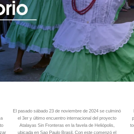
El pasado sábado 23 de noviembre de 2024 se culminó
sa
el 3er y último encuentro internacional del proyecto
p
to
Atalayas Sin Fronteras en la favela de Heliópolis,
to
zar
ubicada en Sao Paulo Brasil. Con este comenzó el