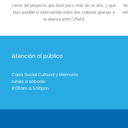
cierre del proyecto que duró poco más de un año, y que
la
hizo posible el intercambio entre dos culturas gracias a
niñ
la alianza entre UNAS
Atención al público
Casa Social Cultural y Memoria
Lunes a sábado
8:00am a 5:00pm