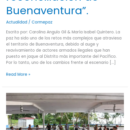
Buenaventura”.
Actualidad
/
Cormepaz
Escrito por: Carolina Angulo Gil & María Isabel Quintero. La
paz ha sido uno de los retos más complejos que atraviesa
el territorio de Buenaventura, debido al auge y
reavivamiento de actores armados ilegales que han
puesto en jaque al Distrito más importante del Pacífico.
Por lo tanto, uno de los cambios frente al escenario […]
Read More »
Construyendo
Parcerías
por
la
Equidad
y