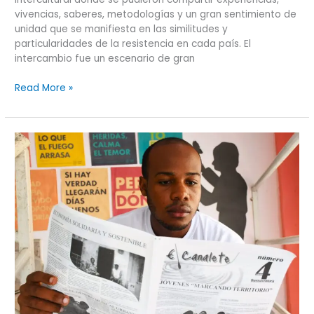
vivencias, saberes, metodologías y un gran sentimiento de
unidad que se manifiesta en las similitudes y
particularidades de la resistencia en cada país. El
intercambio fue un escenario de gran
Read More »
El
Canalete,
enero-
junio
de
2024.
“Bogando
Hacia
la
Paz
del
Territorio”