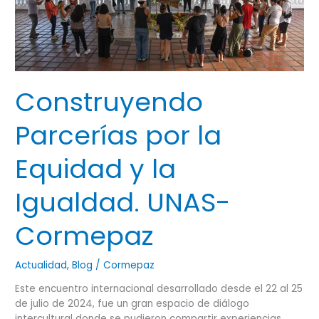
la
Igualdad.
UNAS-
Cormepaz
Construyendo
Parcerías por la
Equidad y la
Igualdad. UNAS-
Cormepaz
Actualidad
,
Blog
/
Cormepaz
Este encuentro internacional desarrollado desde el 22 al 25
de julio de 2024, fue un gran espacio de diálogo
intercultural donde se pudieron compartir experiencias,