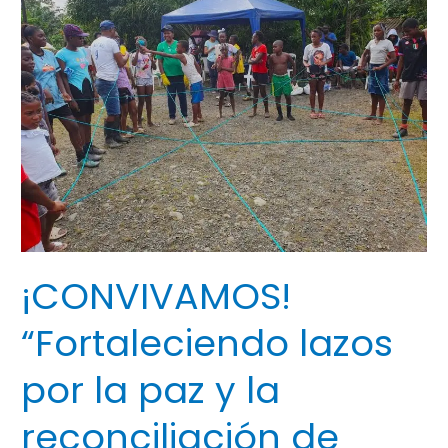
por
la
paz
y
la
reconciliación
de
Buenaventura”.
¡CONVIVAMOS!
“Fortaleciendo lazos
por la paz y la
reconciliación de